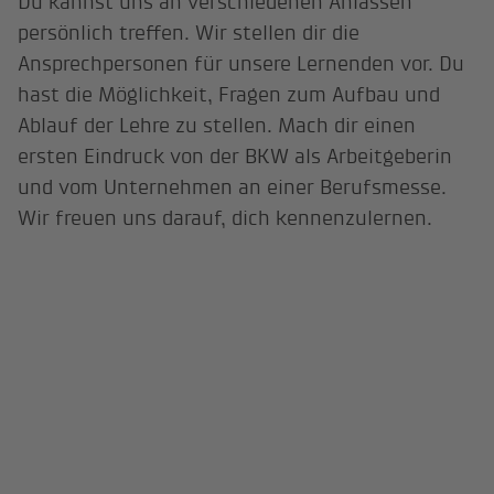
Du kannst uns an verschiedenen Anlässen
persönlich treffen. Wir stellen dir die
Ansprechpersonen für unsere Lernenden vor. Du
hast die Möglichkeit, Fragen zum Aufbau und
Ablauf der Lehre zu stellen. Mach dir einen
ersten Eindruck von der BKW als Arbeitgeberin
und vom Unternehmen an einer Berufsmesse.
Wir freuen uns darauf, dich kennenzulernen.
Veranstaltung
Datum
Ort
Berufsmesse
18. bis 22.
Messe Zürich
Zürich
November 2025