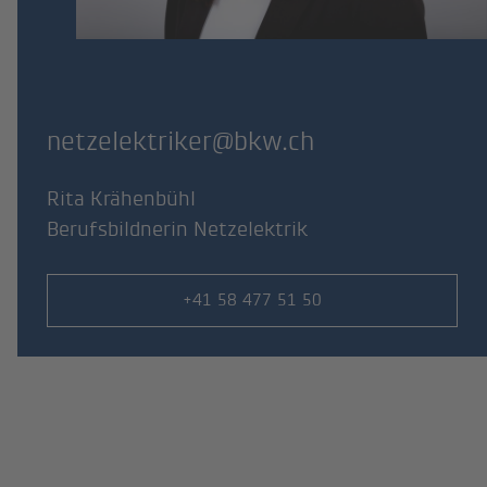
netzelektriker@bkw.ch
Rita Krähenbühl
Berufsbildnerin Netzelektrik
Phone number
+41 58 477 51 50