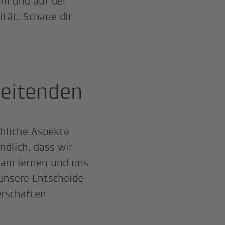
um und auf der
tät. Schaue dir
beitenden
chliche Aspekte
ndlich, dass wir
sam lernen und uns
unsere Entscheide
erschaften