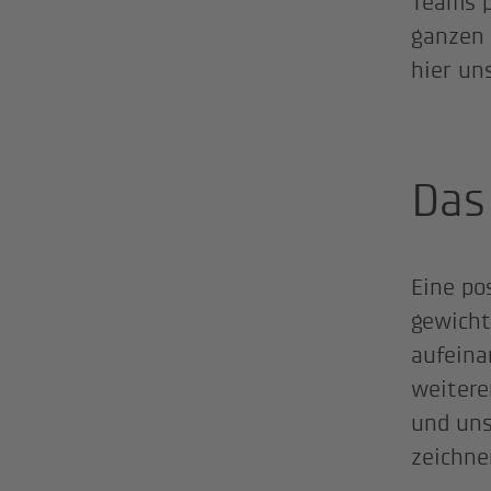
Teams p
ganzen 
hier un
Das
Eine po
gewicht
aufeina
weitere
und uns
zeichne