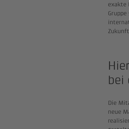
exakte 
Gruppe 
interna
Zukunf
Hie
bei
Die Mit
neue Ma
realisi