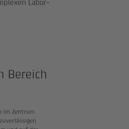
mplexen Labor-
m Bereich
en im Zentrum
 zuverlässigen