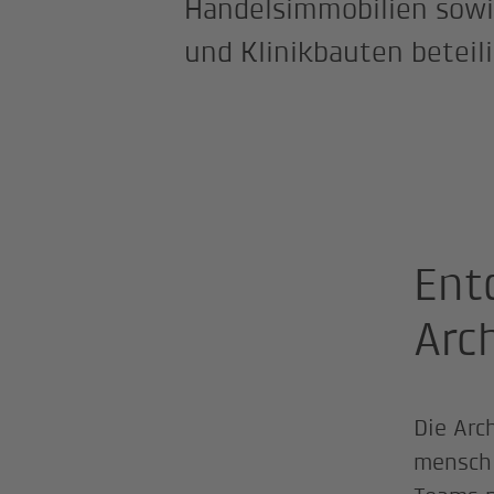
Handelsimmobilien sowi
und Klinikbauten beteili
Ent
Arc
Die Arc
menschl