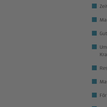
Zei
Mar
Gut
Umf
Kra
Res
Mas
För