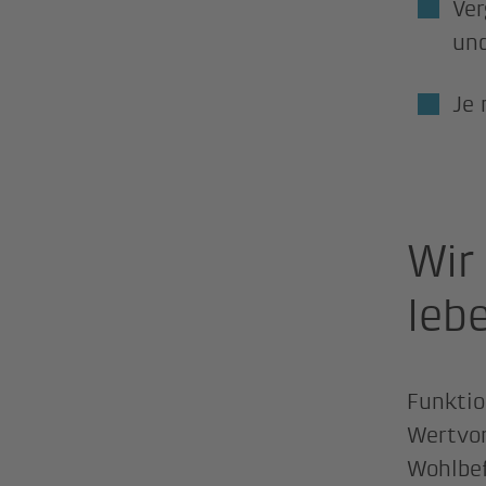
Ver
un
Je 
Wir
leb
Funktio
Wertvor
Wohlbef