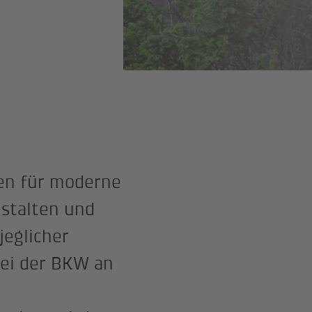
en für moderne
estalten und
eglicher
bei der BKW an