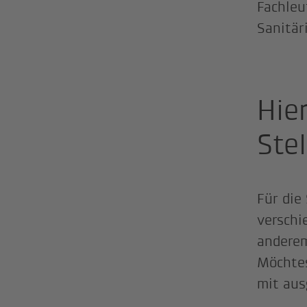
Fachleu
Sanitär
Hie
Ste
Für die
verschi
anderem
Möchtes
mit aus