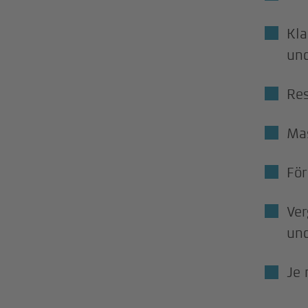
Kla
und
Res
Mas
För
Ver
un
Je 