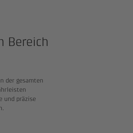
m Bereich
in der gesamten
ährleisten
e und präzise
n.