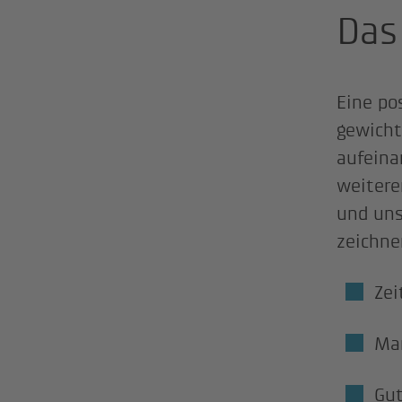
Das
Eine po
gewicht
aufeina
weitere
und uns
zeichne
Zei
Mar
Gut