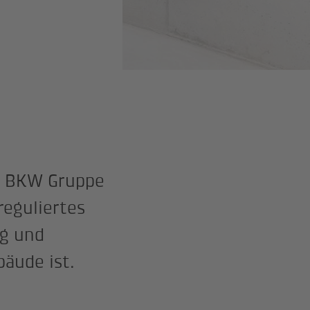
er BKW Gruppe
reguliertes
g und
bäude ist.