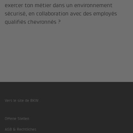
exercer ton métier dans un environnement
sécurisé, en collaboration avec des employés
qualifiés chevronnés ?
Vers le site de BKW
Footer
Offene Stellen
AGB & Rechtliches