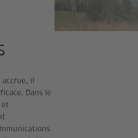
s
accrue, il
ficace. Dans le
 et
nt
écommunications