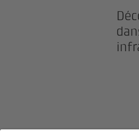
Déc
dan
inf