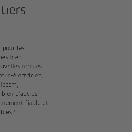
tiers
 pour les
pes bien
uvelles recrues
teur-électricien,
élécom,
 bien d’autres
onnement fiable et
ables?