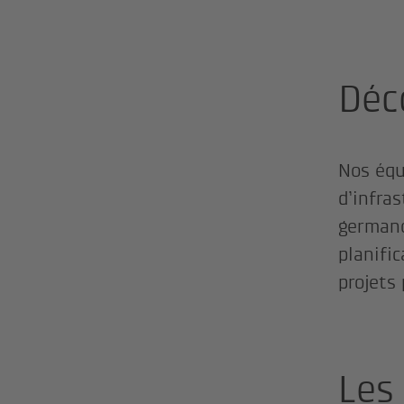
Déc
Nos équ
d’infra
germano
planifi
projets 
Les