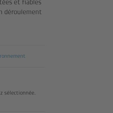
ées et fiables
on déroulement
ironnement
z sélectionnée.