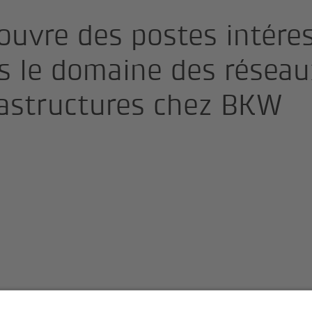
ouvre des postes intére
s le domaine des réseau
rastructures chez BKW