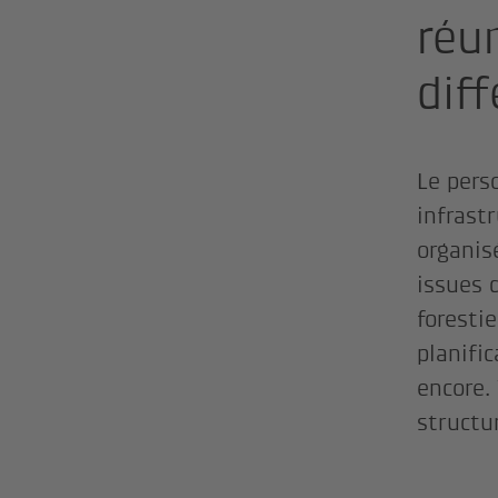
réu
dif
Le pers
infrast
organis
issues d
foresti
planifi
encore.
structu