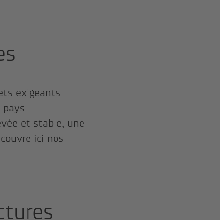
es
jets exigeants
s pays
evée et stable, une
couvre ici nos
ctures