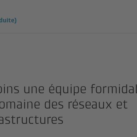
duite)
oins une équipe formida
domaine des réseaux et
rastructures