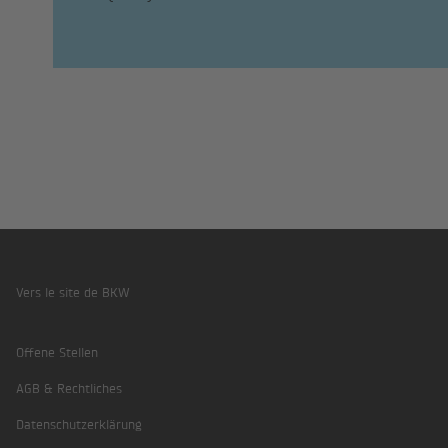
Vers le site de BKW
Footer
Offene Stellen
AGB & Rechtliches
Datenschutzerklärung