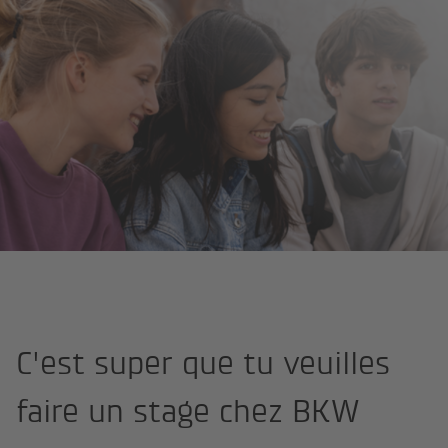
Page d'accueil
Début de carrière
Apprentissage
Faire un st
C'est super que tu veuilles
faire un stage chez BKW