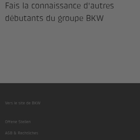
Fais la connaissance d'autres
débutants du groupe BKW
Vers le site de BKW
Footer
Offene Stellen
AGB & Rechtliches