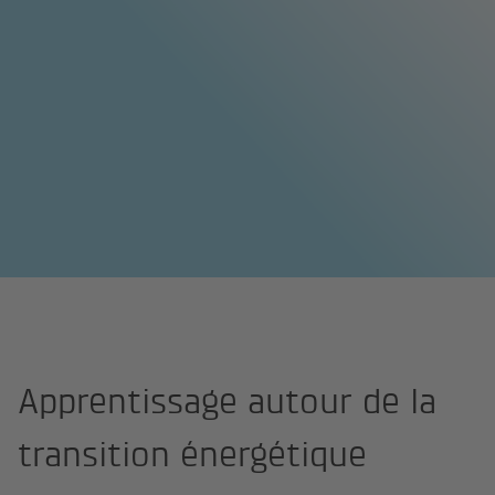
Page d'accueil
Début de carrière
Apprentissage
Métiers de l
Apprentissage autour de la
transition énergétique